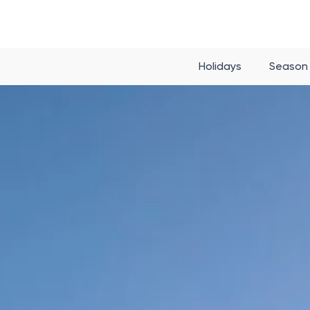
Holidays
Season