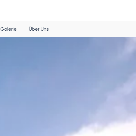
Galerie
Über Uns